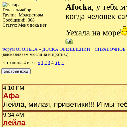
Afocka
, у тебя 
Генерал-майор
когда человек са
Группа: Модераторы
Сообщений:
308
Статус:
Меня пока нет
Уехала на море
Форум ОГОНЬКА
»
ДОСКА ОБЪЯВЛЕНИЙ
»
СПРАВОЧНОЕ
(высказываем мысли за и против.)
Страница
4
из
6
«
1
2
3
4
5
6
»