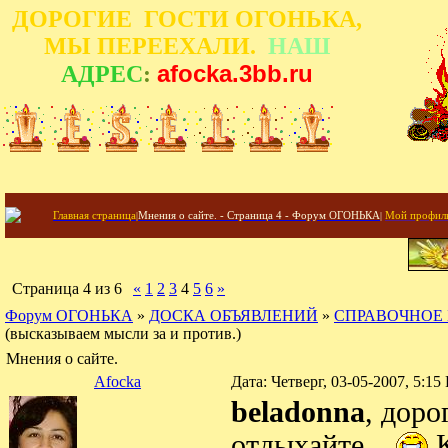
ДОРОГИЕ ГОСТИ ОГОНЬКА,
МЫ ПЕРЕЕХАЛИ.
НАШ
afocka.3bb.ru
АДРЕС
:
Главная страница
|
Мнения о сайте. - Страница 4 - Форум ОГОНЬКА
|
Мой профил
Страница
4
из
6
«
1
2
3
4
5
6
»
Форум ОГОНЬКА
»
ДОСКА ОБЪЯВЛЕНИЙ
»
СПРАВОЧНОЕ
(высказываем мысли за и против.)
Мнения о сайте.
Afocka
Дата: Четверг, 03-05-2007, 5:1
beladonna
, доро
отдыхайте...
К