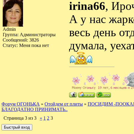
irina66
, Иро
А у нас жарко
весь день от
Admin
Группа: Администраторы
Сообщений:
3826
думала, уехат
Статус:
Меня пока нет
Форум ОГОНЬКА
»
Отойдем от плиты
»
ПОСИДИМ -ПООКА
БЛАГОДАТНО ПРИНИМАТЬ..
Страница
3
из
3
«
1
2
3