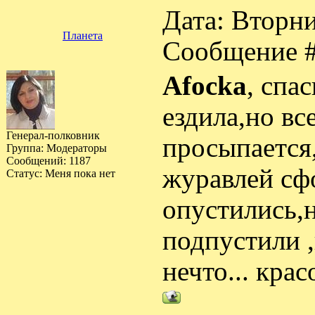
Дата: Вторни
Планета
Сообщение 
Afocka
, спа
ездила,но вс
Генерал-полковник
просыпается,
Группа: Модераторы
Сообщений:
1187
журавлей сфо
Статус:
Меня пока нет
опустились,
подпустили ,
нечто... красо