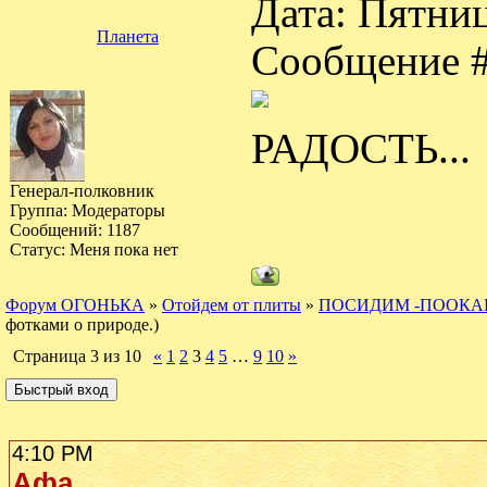
Дата: Пятниц
Планета
Сообщение 
РАДОСТЬ...
Генерал-полковник
Группа: Модераторы
Сообщений:
1187
Статус:
Меня пока нет
Форум ОГОНЬКА
»
Отойдем от плиты
»
ПОСИДИМ -ПООКА
фотками о природе.)
Страница
3
из
10
«
1
2
3
4
5
…
9
10
»