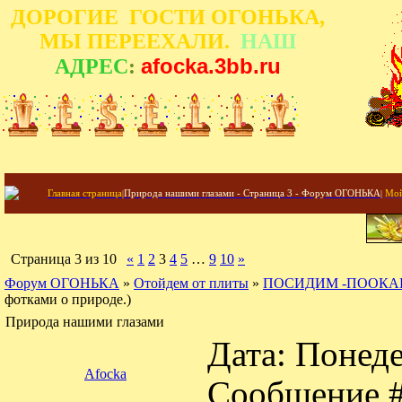
ДОРОГИЕ ГОСТИ ОГОНЬКА,
МЫ ПЕРЕЕХАЛИ.
НАШ
afocka.3bb.ru
АДРЕС
:
Главная страница
|
Природа нашими глазами - Страница 3 - Форум ОГОНЬКА
|
Мой
Страница
3
из
10
«
1
2
3
4
5
…
9
10
»
Форум ОГОНЬКА
»
Отойдем от плиты
»
ПОСИДИМ -ПООКА
фотками о природе.)
Природа нашими глазами
Дата: Понеде
Afocka
Сообщение 