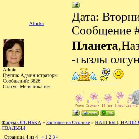
Дата: Вторни
Afocka
Сообщение 
Планета
,На
-гызлы олсунл
Admin
Группа: Администраторы
Сообщений:
3826
Статус:
Меня пока нет
Форум ОГОНЬКА
»
Застолье на Огоньке
»
НАШ БЫТ, НАШИ 
СВАДЬБЫ
Страница
4
из
4
«
1
2
3
4