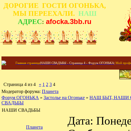
ДОРОГИЕ ГОСТИ ОГОНЬКА,
МЫ ПЕРЕЕХАЛИ.
НАШ
afocka.3bb.ru
АДРЕС
:
Главная страница
|
НАШИ СВАДЬБЫ - Страница 4 - Форум ОГОНЬКА
|
Мой проф
Страница
4
из
4
«
1
2
3
4
Модератор форума:
Планета
Форум ОГОНЬКА
»
Застолье на Огоньке
»
НАШ БЫТ, НАШИ 
СВАДЬБЫ
НАШИ СВАДЬБЫ
Дата: Понеде
Планета