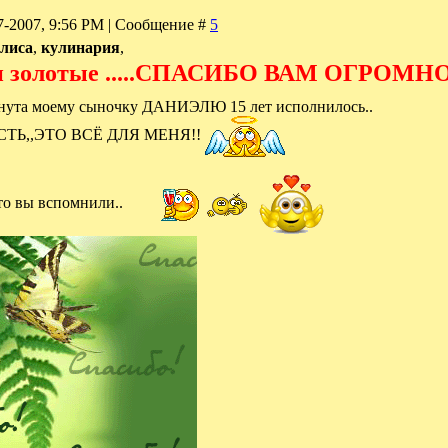
07-2007, 9:56 PM | Сообщение #
5
лиса
,
кулинария
,
ои золотые .....СПАСИБО ВАМ ОГРОМН
тронута моему сыночку ДАНИЭЛЮ 15 лет исполнилось..
ТЬ,,ЭТО ВСЁ ДЛЯ МЕНЯ!!
что вы вспомнили..