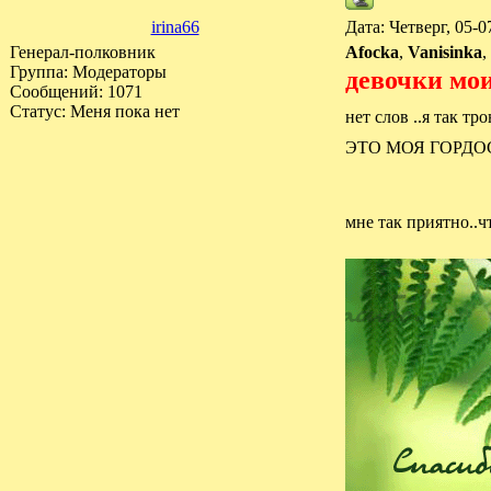
irina66
Дата: Четверг, 05-
Генерал-полковник
Afocka
,
Vanisinka
,
Группа: Модераторы
девочки м
Сообщений:
1071
Статус:
Меня пока нет
нет слов ..я так 
ЭТО МОЯ ГОРДОС
мне так приятно..