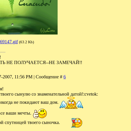
69147.gif
(63.2 Kb)
!
ТЬ НЕ ПОЛУЧАЕТСЯ--НЕ ЗАМЕЧАЙ!!
07-2007, 11:56 PM | Сообщение #
6
я!
твоего сынулю со знаменательной датой!:cvetok:
икогда не покидают ваш дом.
все ваши мечты.
ной спутницей твоего сыночка.