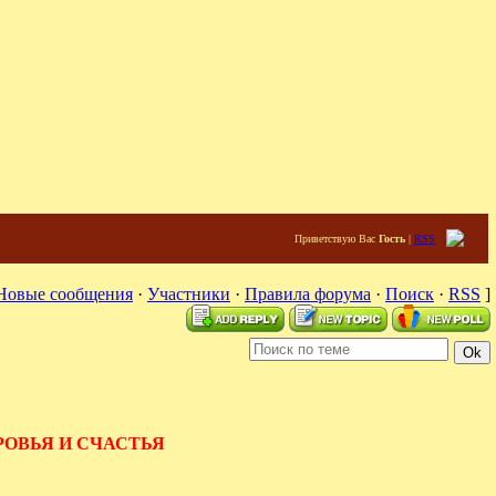
Приветствую Вас
Гость
|
RSS
Новые сообщения
·
Участники
·
Правила форума
·
Поиск
·
RSS
]
РОВЬЯ И СЧАСТЬЯ