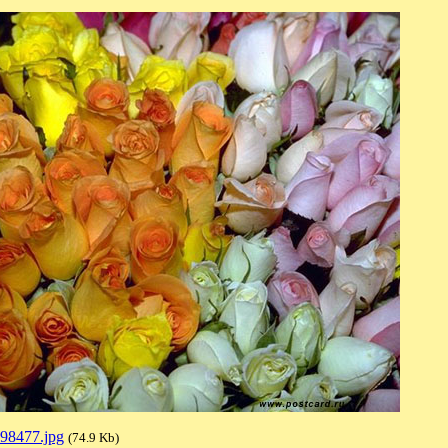
98477.jpg
(74.9 Kb)