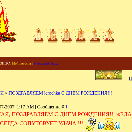
ГОНЬКА
|
Мой профиль
|
Регистрация
|
Вход
[
КИ
»
ПОЗДРАВЛЯЕМ lerochka С ДНЕМ РОЖДЕНИЯ!!!
07-2007, 1:17 AM | Сообщение #
1
РОГАЯ, ПОЗДРАВЛЯЕМ С ДНЕМ РОЖДЕНИЯ!!! жЕЛ
СЕГДА СОПУТСВУЕТ УДАЧА !!!!