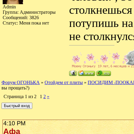
столкнешься 
Admin
Группа: Администраторы
Сообщений:
3826
потупишь на 
Статус:
Меня пока нет
не столкнулс
Форум ОГОНЬКА
»
Отойдем от плиты
»
ПОСИДИМ -ПООКА
вы прощать?)
Страница
1
из
2
1
2
»