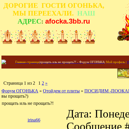
ДОРОГИЕ ГОСТИ ОГОНЬКА,
МЫ ПЕРЕЕХАЛИ.
НАШ
afocka.3bb.ru
АДРЕС
:
Главная страница
|
прощать иль не прощать?! - Форум ОГОНЬКА
|
Мой профиль
|
Р
Страница
1
из
2
1
2
»
Форум ОГОНЬКА
»
Отойдем от плиты
»
ПОСИДИМ -ПООКА
вы прощать?)
прощать иль не прощать?!
Дата: Понеде
irina66
Сообщение 