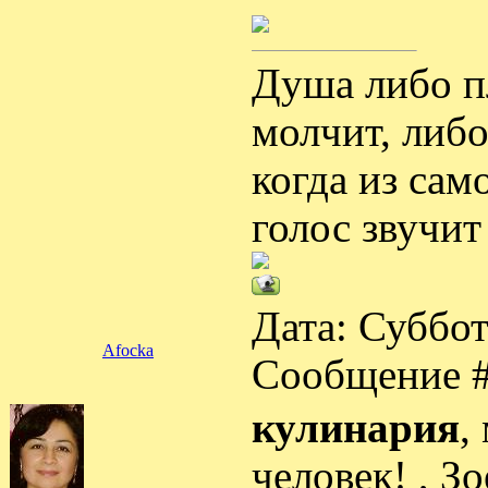
Душа либо пл
молчит, либ
когда из са
голос звучи
Дата: Суббот
Afocka
Сообщение 
кулинария
,
человек! , З