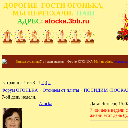
ДОРОГИЕ ГОСТИ ОГОНЬКА,
МЫ ПЕРЕЕХАЛИ.
НАШ
afocka.3bb.ru
АДРЕС
:
Главная страница
|
7-ой день недели. - Форум ОГОНЬКА
|
Мой профиль
|
Регистрац
Страница
1
из
3
1
2
3
»
Форум ОГОНЬКА
»
Отойдем от плиты
»
ПОСИДИМ -ПООКА
7-ой день недели.
Afocka
Дата: Четверг, 15-
7 -ой день недели
жизни этот день б