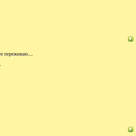
нее переживаю....
.