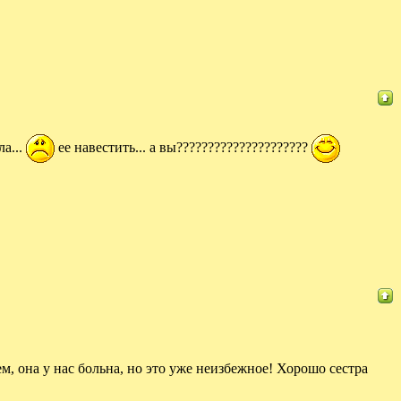
ла...
ее навестить... а вы?????????????????????
ем, она у нас больна, но это уже неизбежное! Хорошо сестра