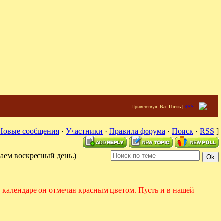
Приветствую Вас
Гость
|
RSS
Новые сообщения
·
Участники
·
Правила форума
·
Поиск
·
RSS
]
аем воскресный день.)
 календаре он отмечан красным цветом.
Пусть и в нашей