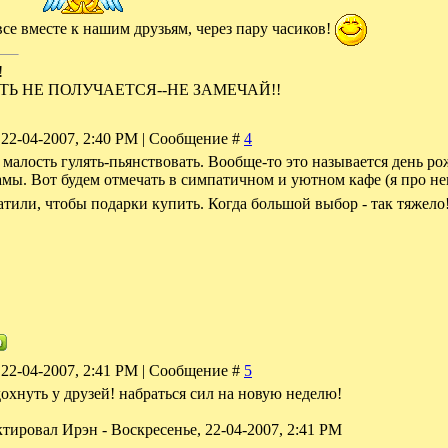
все вместе к нашим друзьям, через пару часиков!
!
ТЬ НЕ ПОЛУЧАЕТСЯ--НЕ ЗАМЕЧАЙ!!
 22-04-2007, 2:40 PM | Сообщение #
4
 малость гулять-пьянствовать. Вообще-то это называется день р
мы. Вот будем отмечать в симпатичном и уютном кафе (я про него 
атили, чтобы подарки купить. Когда большой выбор - так тяжело
 22-04-2007, 2:41 PM | Сообщение #
5
дохнуть у друзей! набраться сил на новую неделю!
ктировал
Ирэн
-
Воскресенье, 22-04-2007, 2:41 PM