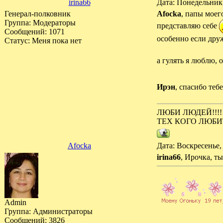
irina66
Дата: Понедельник
Генерал-полковник
Afocka
, папы моего
Группа: Модераторы
представляю себе
Сообщений:
1071
особенно если друж
Статус:
Меня пока нет
а гулять я люблю, 
Ирэн
, спасибо теб
ЛЮБИ ЛЮДЕЙ!!!!
ТЕХ КОГО ЛЮБИ
Afocka
Дата: Воскресенье,
irina66
, Ирочка, ты
Admin
Группа: Администраторы
Сообщений:
3826