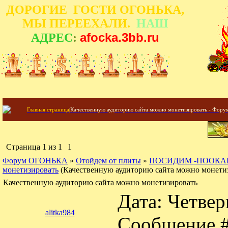
ДОРОГИЕ ГОСТИ ОГОНЬКА,
МЫ ПЕРЕЕХАЛИ.
НАШ
afocka.3bb.ru
АДРЕС
:
Главная страница
|
Качественную аудиторию сайта можно монетизировать - Фо
Страница
1
из
1
1
Форум ОГОНЬКА
»
Отойдем от плиты
»
ПОСИДИМ -ПООКА
монетизировать
(Качественную аудиторию сайта можно монети
Качественную аудиторию сайта можно монетизировать
Дата: Четвер
alitka984
Сообщение 