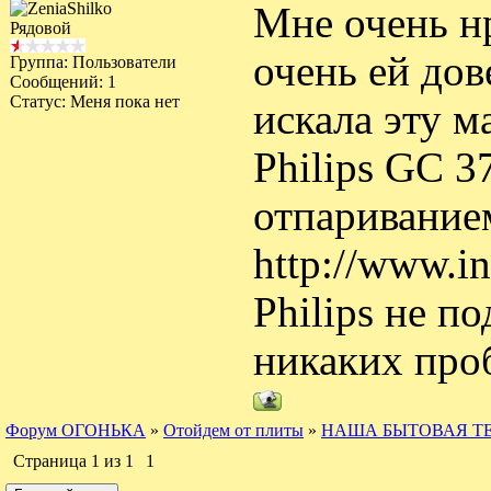
Мне очень нр
Рядовой
очень ей дов
Группа: Пользователи
Сообщений:
1
Статус:
Меня пока нет
искала эту 
Philips GC 3
отпаривание
http://www.in
Philips не п
никаких про
Форум ОГОНЬКА
»
Отойдем от плиты
»
НАША БЫТОВАЯ Т
Страница
1
из
1
1