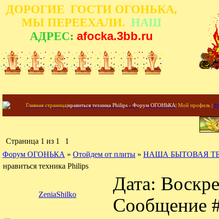
ДОРОГИЕ ГОСТИ ОГОНЬКА,
МЫ ПЕРЕЕХАЛИ.
НАШ
afocka.3bb.ru
АДРЕС
:
Главная страница
|
нравиться техника Philips - Форум ОГОНЬКА
|
Мой профиль
|
Ре
Страница
1
из
1
1
Форум ОГОНЬКА
»
Отойдем от плиты
»
НАША БЫТОВАЯ Т
нравиться техника Philips
Дата: Воскре
ZeniaShilko
Сообщение 