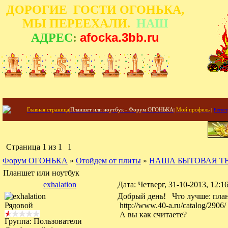
ДОРОГИЕ ГОСТИ ОГОНЬКА,
МЫ ПЕРЕЕХАЛИ.
НАШ
afocka.3bb.ru
АДРЕС
:
Главная страница
|
Планшет или ноутбук - Форум ОГОНЬКА
|
Мой профиль
|
Регист
Страница
1
из
1
1
Форум ОГОНЬКА
»
Отойдем от плиты
»
НАША БЫТОВАЯ Т
Планшет или ноутбук
exhalation
Дата: Четверг, 31-10-2013, 12:
Добрый день! Что лучше: план
Рядовой
http://www.40-a.ru/catalog/290
А вы как считаете?
Группа: Пользователи