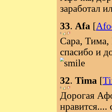
заработал и
33
.
Afa
[
Afo
0
Сара, Тима,
спасибо и д
32
.
Tima
[
T
0
Дорогая Афо
нравится....