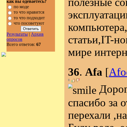
полезные со
как вы одеваетесь?
по моде
эксплуатаци
то что нравится
то что подходит
что посоветуют
компьютера
Результаты
|
Архив
статьи,IT-н
опросов
Всего ответов:
67
мире интерн
36
.
Afa
[
Afo
0
Дорог
спасибо за 
перехали ,на