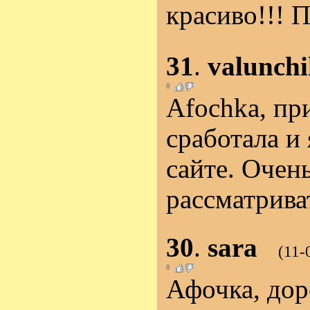
красиво!!! 
31
.
valunch
0
Afochka, пр
сработала и 
сайте. Очен
рассматрива
30
.
sara
(11-
0
Афочка, дор