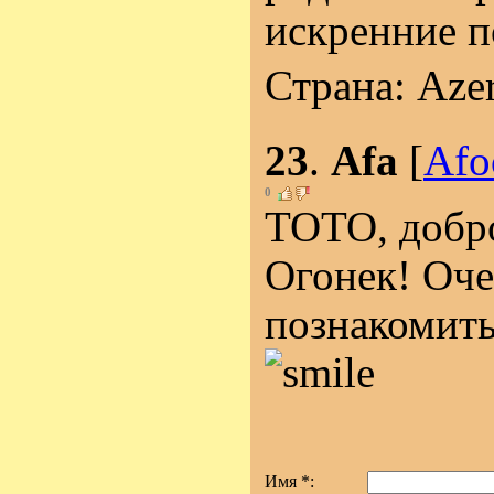
искренние 
Страна: Aze
23
.
Afa
[
Afo
0
TOTO, добро
Огонек! Оче
познакомить
Имя *: