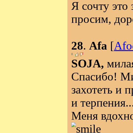
Я сочту это
просим, дор
28
.
Afa
[
Afo
0
SOJA,
милая
Спасибо! Ми
захотеть и 
и терпения..
Меня вдохно