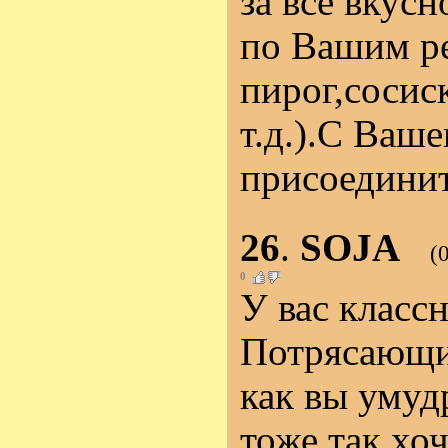
за все вкус
по Вашим р
пирог,сосис
т.д.).С Ваше
присоединит
26
.
SOJA
(
0
У вас класс
Потрясающи
как вы умудр
тоже так хоч