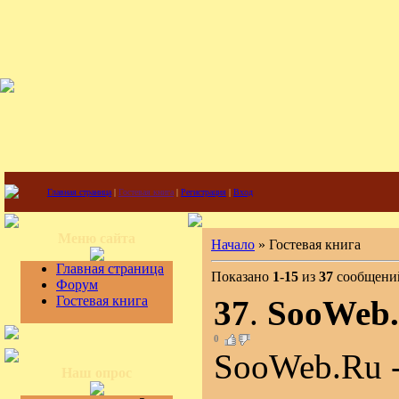
Главная страница
|
Гостевая книга
|
Регистрация
|
Вход
Меню сайта
Начало
» Гостевая книга
Главная страница
Показано
1
-
15
из
37
сообщени
Форум
Гостевая книга
37
.
SooWeb
0
SooWeb.Ru -
Наш опрос