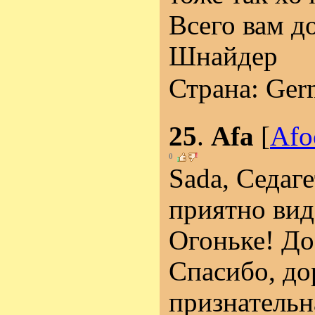
Всего вам до
Шнайдер
Страна: Ger
25
.
Afa
[
Afo
0
Sada, Седаге
приятно виде
Огоньке! До
Спасибо, до
признатель