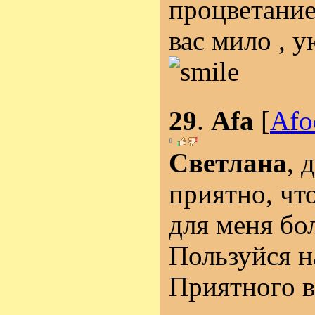
процветанием
вас мило , у
29
.
Afa
[
Afo
0
Светлана
, 
приятно, чт
для меня бо
Пользуйся н
Приятного в