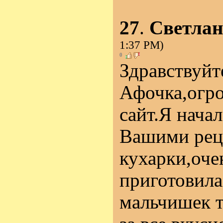
27
.
Светлан
1:37 PM)
0
Здравствуйт
Афочка,огро
сайт.Я начал
Вашими рец
кухарки,оче
приготовила
мальчишек т