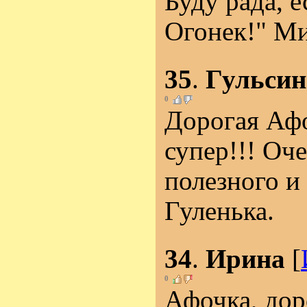
Буду рада, 
Огонек!" Ми
35
.
Гульсин
0
Дорогая Афо
супер!!! Оч
полезного и 
Гуленька.
34
.
Ирина
[
0
Афочка, доро