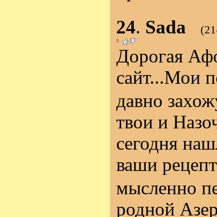
24
.
Sada
(21
0
Дорогая Аф
сайт...Мои 
давно захожу
твои и Назо
сегодня наш
ваши рецепт
мысленно п
родной Азер