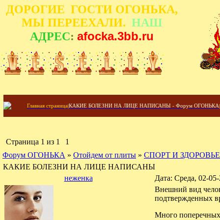
ДОРОГИЕ ГОСТИ ОГОНЬКА,
МЫ ПЕРЕЕХАЛИ.
НАШ
afocka.3bb.ru
АДРЕС
:
Главная страница
|
КАКИЕ БОЛЕЗНИ НА ЛИЦЕ НАПИСАНЫ - Форум ОГОНЬКА
|
Страница
1
из
1
1
Форум ОГОНЬКА
»
Отойдем от плиты
»
СПОРТ И ЗДОРОВЬЕ
КАКИЕ БОЛЕЗНИ НА ЛИЦЕ НАПИСАНЫ
неженка
Дата: Среда, 02-05
Внешний вид челов
подтвержденных вр
Много поперечных 