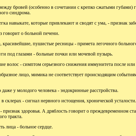
между бровей (особенно в сочетании с крепко сжатыми губами) го
вого синдрома.
егка навыкате, которые привлекают и сводят с ума, - признак з
з говорит о больной печени.
, красивейшие, пушистые ресницы - примета легочного больного
ги под глазами - больные почки или мочевой пузырь.
ие волос - симптом серьезного снижения иммунитета после или 
бразное лицо, мимика не соответствует происходящим событиям
даже у молодого человека - эндокринные расстройства.
в склерах - сигнал нервного истощения, хронической усталости
- признак здоровья. А дряблость говорит о преждевременном ст
го тракта.
ь лица - больное сердце.