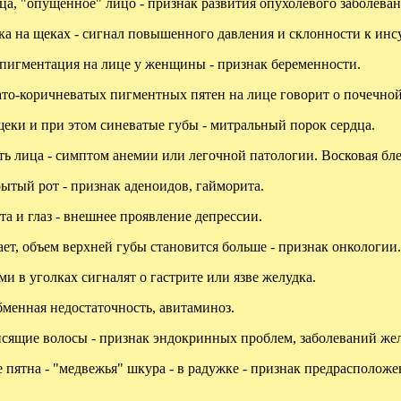
ца, "опущенное" лицо - признак развития опухолевого заболеван
ка на щеках - сигнал повышенного давления и склонности к инсу
 пигментация на лице у женщины - признак беременности.
то-коричневатых пигментных пятен на лице говорит о почечной
щеки и при этом синеватые губы - митральный порок сердца.
ь лица - симптом анемии или легочной патологии. Восковая блед
ытый рот - признак аденоидов, гайморита.
а и глаз - внешнее проявление депрессии.
ет, объем верхней губы становится больше - признак онкологии.
ми в уголках сигналят о гастрите или язве желудка.
бменная недостаточность, авитаминоз.
сящие волосы - признак эндокринных проблем, заболеваний же
 пятна - "медвежья" шкура - в радужке - признак предрасположе