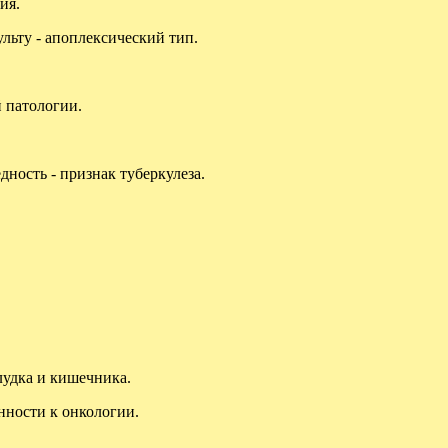
ия.
льту - апоплексический тип.
 патологии.
ность - признак туберкулеза.
лудка и кишечника.
нности к онкологии.