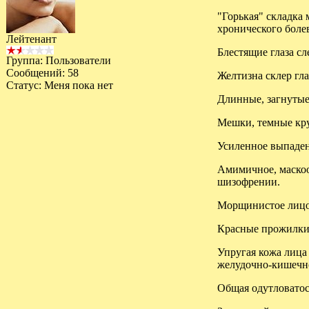
"Горькая" складка 
хронического боле
Лейтенант
Блестящие глаза сл
Группа: Пользователи
Сообщений:
58
Желтизна склер гла
Статус:
Меня пока нет
Длинные, загнутые
Мешки, темные кру
Усиленное выпаден
Амимичное, маскоо
шизофрении.
Морщинистое лицо 
Красные прожилки 
Упругая кожа лица 
желудочно-кишечно
Общая одутловатост