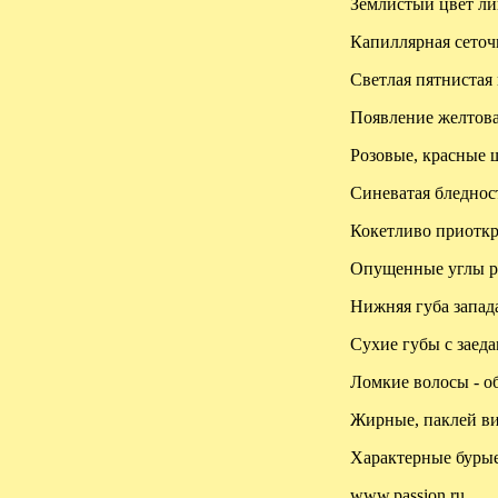
Землистый цвет ли
Капиллярная сеточ
Светлая пятнистая
Появление желтова
Розовые, красные 
Синеватая бледност
Кокетливо приоткр
Опущенные углы рт
Нижняя губа запада
Сухие губы с заеда
Ломкие волосы - о
Жирные, паклей ви
Характерные бурые
www.passion.ru