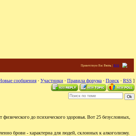
Приветствую Вас
Гость
|
RSS
Новые сообщения
·
Участники
·
Правила форума
·
Поиск
·
RSS
]
 физического до психического здоровья. Вот 25 безусловных,
енно брови - характерна для людей, склонных к алкоголизму.