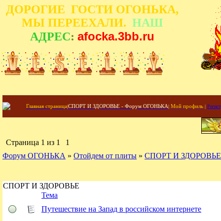
ДОРОГИЕ ГОСТИ ОГОНЬКА,
МЫ ПЕРЕЕХАЛИ.
НАШ
afocka.3bb.ru
АДРЕС
:
Главная страница
|
СПОРТ И ЗДОРОВЬЕ - Форум ОГОНЬКА
|
Мой профиль
|
Регист
Страница
1
из
1
1
Форум ОГОНЬКА
»
Отойдем от плиты
»
СПОРТ И ЗДОРОВЬЕ
СПОРТ И ЗДОРОВЬЕ
Тема
Путешествие на Запад в российском интернете