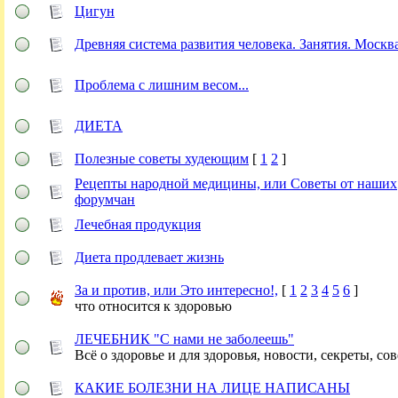
Цигун
Древняя система развития человека. Занятия. Москва
Проблема с лишним весом...
ДИЕТА
Полезные советы худеющим
[
1
2
]
Рецепты народной медицины, или Советы от наших
форумчан
Лечебная продукция
Диета продлевает жизнь
За и против, или Это интересно!,
[
1
2
3
4
5
6
]
что относится к здоровью
ЛЕЧЕБНИК "С нами не заболеешь"
Всё о здоровье и для здоровья, новости, секреты, сов
КАКИЕ БОЛЕЗНИ НА ЛИЦЕ НАПИСАНЫ