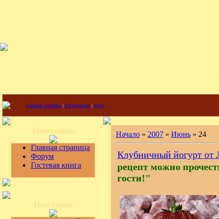
Главная страница
|
Регистрация
|
Вход
Меню сайта
Начало
»
2007
»
Июнь
»
24
Главная страница
Клубничный йогурт от 
Форум
Гостевая книга
рецепт можно прочесть
гости!"
Наш опрос