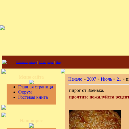
Главная страница
|
Регистрация
|
Вход
Меню сайта
Начало
»
2007
»
Июль
»
21
» п
Главная страница
пирог от Зоенька.
Форум
прочтите пожалуйста рецепт 
Гостевая книга
Наш опрос