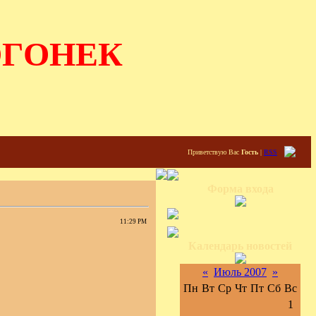
ОГОНЕК
Приветствую Вас
Гость
|
RSS
Форма входа
11:29 PM
Календарь новостей
«
Июль 2007
»
Пн
Вт
Ср
Чт
Пт
Сб
Вс
1