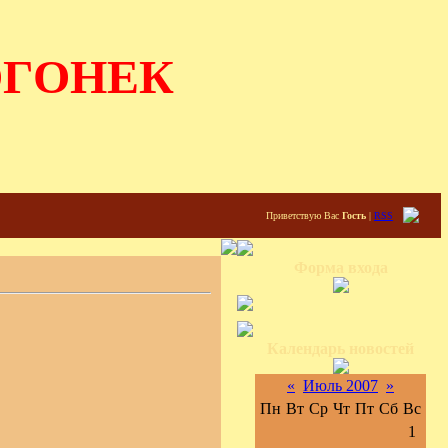
ОГОНЕК
Приветствую Вас
Гость
|
RSS
Форма входа
Календарь новостей
«
Июль 2007
»
Пн
Вт
Ср
Чт
Пт
Сб
Вс
1