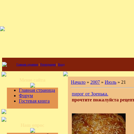
Главная страница
|
Регистрация
|
Вход
Меню сайта
Начало
»
2007
»
Июль
»
21
Главная страница
пирог от Зоенька.
Форум
прочтите пожалуйста рецепт 
Гостевая книга
Наш опрос