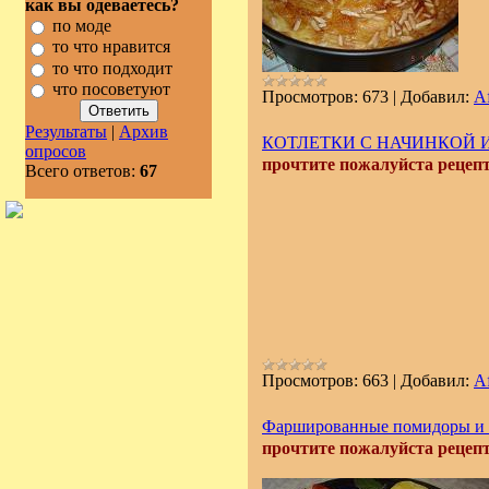
как вы одеваетесь?
по моде
то что нравится
то что подходит
что посоветуют
Просмотров:
673
|
Добавил:
A
Результаты
|
Архив
КОТЛЕТКИ С НАЧИНКОЙ ИЗ
опросов
прочтите пожалуйста рецепт 
Всего ответов:
67
Просмотров:
663
|
Добавил:
A
Фаршированные помидоры и б
прочтите пожалуйста рецепт 