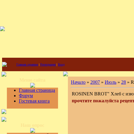
Главная страница
|
Регистрация
|
Вход
Меню сайта
Начало
»
2007
»
Июль
»
28
» R
Главная страница
ROSINEN BROT" Хлеб с изюм
Форум
прочтите пожалуйста рецепт
Гостевая книга
Наш опрос