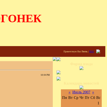
ОГОНЕК
Приветствую Вас
Гость
|
RSS
Форма входа
10:04 PM
Календарь новостей
«
Июль 2007
»
Пн
Вт
Ср
Чт
Пт
Сб
Вс
1