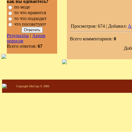
как вы одеваетесь?
по моде
то что нравится
то что подходит
что посоветуют
Просмотров: 674 | Добавил:
A
Результаты
|
Архив
Всего комментариев:
0
опросов
Всего ответов:
67
Доб
Copyright MyCorp © 2006