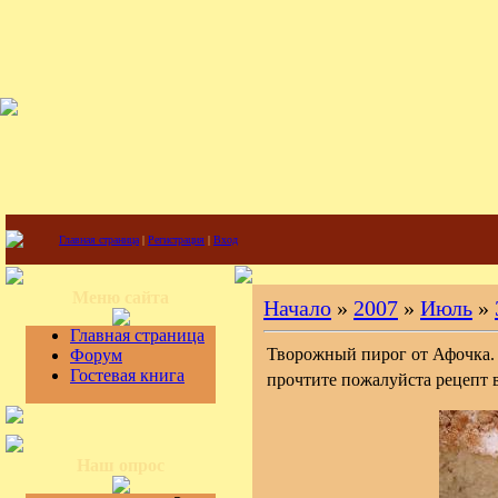
Главная страница
|
Регистрация
|
Вход
Меню сайта
Начало
»
2007
»
Июль
»
Главная страница
Творожный пирог от Афочка.
Форум
Гостевая книга
прочтите пожалуйста рецепт в
Наш опрос