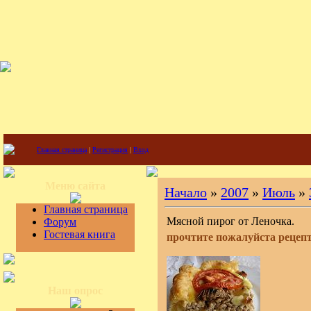
Главная страница
|
Регистрация
|
Вход
Меню сайта
Начало
»
2007
»
Июль
»
Главная страница
Мясной пирог от Леночка.
Форум
Гостевая книга
прочтите пожалуйста рецепт 
Наш опрос