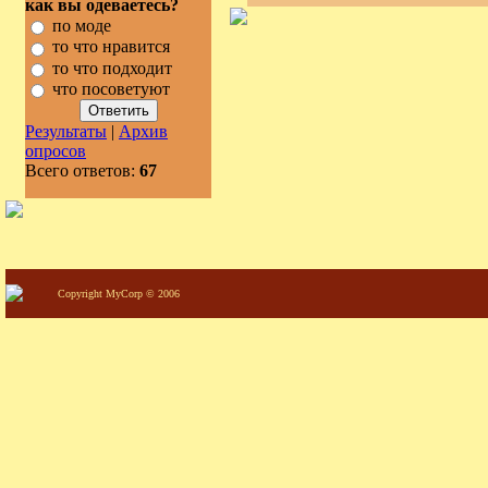
как вы одеваетесь?
по моде
то что нравится
то что подходит
что посоветуют
Результаты
|
Архив
опросов
Всего ответов:
67
Copyright MyCorp © 2006