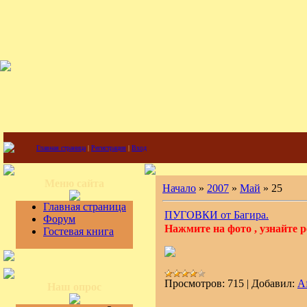
Главная страница
|
Регистрация
|
Вход
Меню сайта
Начало
»
2007
»
Май
»
25
Главная страница
ПУГОВКИ от Багира.
Форум
Нажмите на фото , узнайте р
Гостевая книга
Просмотров:
715
|
Добавил:
A
Наш опрос