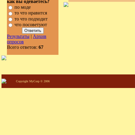
как вы одеваетесь?
по моде
то что нравится
то что подходит
что посоветуют
Результаты
|
Архив
опросов
Всего ответов:
67
Copyright MyCorp © 2006