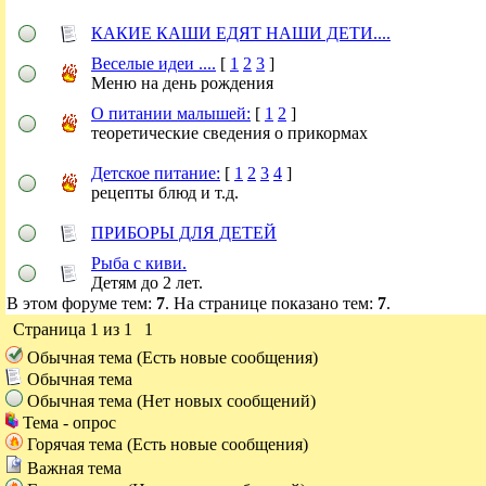
КАКИЕ КАШИ ЕДЯТ НАШИ ДЕТИ....
Веселые идеи ....
[
1
2
3
]
Меню на день рождения
О питании малышей:
[
1
2
]
теоретические сведения о прикормах
Детское питание:
[
1
2
3
4
]
рецепты блюд и т.д.
ПРИБОРЫ ДЛЯ ДЕТЕЙ
Рыба с киви.
Детям до 2 лет.
В этом форуме тем:
7
. На странице показано тем:
7
.
Страница
1
из
1
1
Обычная тема (Есть новые сообщения)
Обычная тема
Обычная тема (Нет новых сообщений)
Тема - опрос
Горячая тема (Есть новые сообщения)
Важная тема